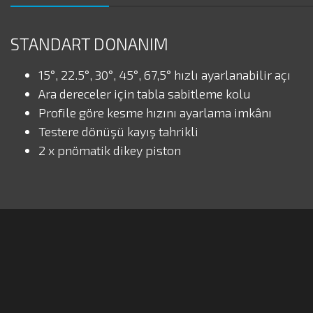
STANDART DONANIM
15°, 22.5°, 30°, 45°, 67,5° hızlı ayarlanabilir açı
Ara dereceler için tabla sabitleme kolu
Profile göre kesme hızını ayarlama imkânı
Testere dönüşü kayış tahrikli
2 x pnömatik dikey piston