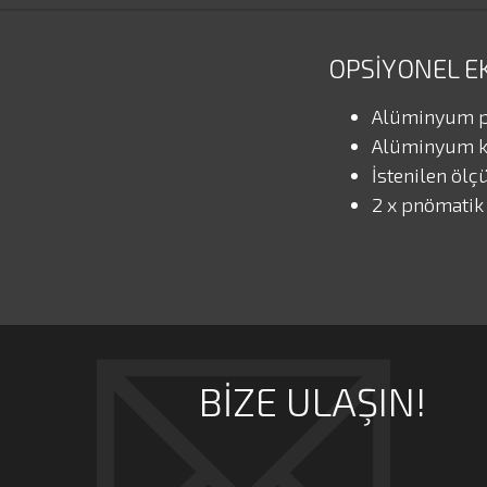
OPSIYONEL E
Alüminyum pro
Alüminyum ke
İstenilen ölç
2 x pnömatik
BIZE ULAŞIN!