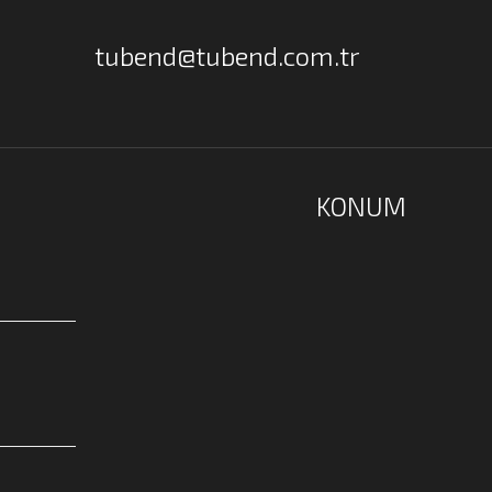
tubend@tubend.com.tr
KONUM
1